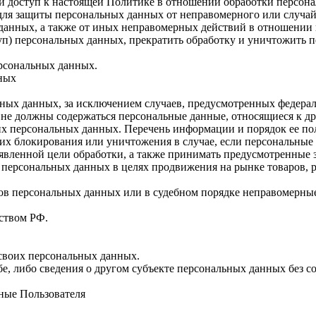
й доступ к настоящей Политике в отношении обработки персон
для защиты персональных данных от неправомерного или случайн
 данных, а также от иных неправомерных действий в отношении
туп) персональных данных, прекратить обработку и уничтожить 
ерсональных данных.
нных
ных данных, за исключением случаев, предусмотренных федерал
 не должны содержаться персональные данные, относящиеся к д
ких персональных данных. Перечень информации и порядок ее п
, их блокирования или уничтожения в случае, если персональн
вленной цели обработки, а также принимать предусмотренные з
 персональных данных в целях продвижения на рынке товаров, р
ов персональных данных или в судебном порядке неправомерные
ством РФ.
 своих персональных данных.
е, либо сведения о другом субъекте персональных данных без со
ные Пользователя