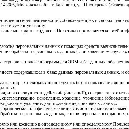
86, Московская обл., г. Балашиха, ул. Пионерская (Железнодор
ствления своей деятельности соблюдение прав и свобод человек
ную и семейную тайну.
рсональных данных (далее – Политика) применяется ко всей ин
бработка персональных данных с помощью средств вычислительн
ние обработки персональных данных (за исключением случаев, 
материалов, а также программ для ЭВМ и баз данных, обеспечив
пность содержащихся в базах данных персональных данных, и 
льтате которых невозможно определить без использования доп
 данных.
ия) или совокупность действий (операций), совершаемых с испо
, систематизацию, накопление, хранение, уточнение (обновление
локирование, удаление, уничтожение персональных данных.
, юридическое или физическое лицо, самостоятельно или совме
бработки персональных данных, состав персональных данных, п
мо или косвенно к определенному или определяемому Пользовател