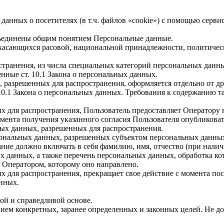
 данных о посетителях (в т.ч. файлов «cookie») с помощью серв
бъединены общим понятием Персональные данные.
 касающихся расовой, национальной принадлежности, политичес
транения, из числа специальных категорий персональных данных,
нные ст. 10.1 Закона о персональных данных.
, разрешенных для распространения, оформляется отдельно от д
. 10.1 Закона о персональных данных. Требования к содержанию 
х для распространения, Пользователь предоставляет Оператору 
 момента получения указанного согласия Пользователя опубликов
ых данных, разрешенных для распространения.
ерсональных данных, разрешенных субъектом персональных данны
ние должно включать в себя фамилию, имя, отчество (при нали
ых данных, а также перечень персональных данных, обработка 
 Оператором, которому оно направлено.
х для распространения, прекращает свое действие с момента пост
нных.
ой и справедливой основе.
ием конкретных, заранее определенных и законных целей. Не до