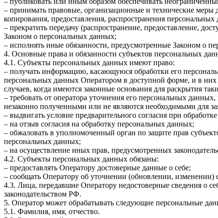
– публиковать или иным образом обеспечивать неограниченны
– принимать правовые, организационные и технические меры 
копирования, предоставления, распространения персональных
– прекратить передачу (распространение, предоставление, дос
Законом о персональных данных;
– исполнять иные обязанности, предусмотренные Законом о п
4. Основные права и обязанности субъектов персональных да
4.1. Субъекты персональных данных имеют право:
– получать информацию, касающуюся обработки его персональ
персональных данных Оператором в доступной форме, и в них
случаев, когда имеются законные основания для раскрытия та
– требовать от оператора уточнения его персональных данных
незаконно полученными или не являются необходимыми для зая
– выдвигать условие предварительного согласия при обработке
– на отзыв согласия на обработку персональных данных;
– обжаловать в уполномоченный орган по защите прав субъект
персональных данных;
– на осуществление иных прав, предусмотренных законодатель
4.2. Субъекты персональных данных обязаны:
– предоставлять Оператору достоверные данные о себе;
– сообщать Оператору об уточнении (обновлении, изменении)
4.3. Лица, передавшие Оператору недостоверные сведения о себ
законодательством РФ.
5. Оператор может обрабатывать следующие персональные дан
5.1. Фамилия, имя, отчество.