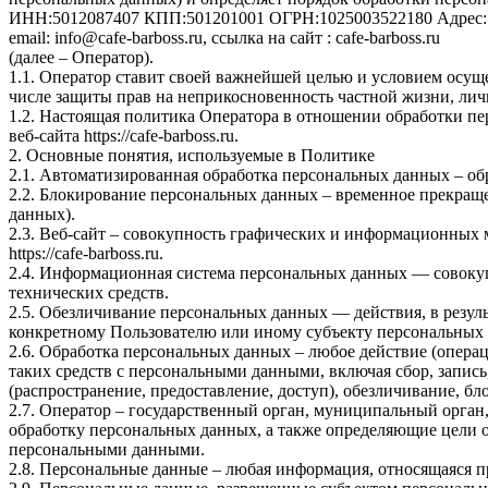
ИНН:5012087407 КПП:501201001 ОГРН:1025003522180 Адрес: 1439
email: info@cafe-barboss.ru, ссылка на сайт : cafe-barboss.ru
(далее – Оператор).
1.1. Оператор ставит своей важнейшей целью и условием осуще
числе защиты прав на неприкосновенность частной жизни, лич
1.2. Настоящая политика Оператора в отношении обработки пе
веб-сайта https://cafe-barboss.ru.
2. Основные понятия, используемые в Политике
2.1. Автоматизированная обработка персональных данных – о
2.2. Блокирование персональных данных – временное прекраще
данных).
2.3. Веб-сайт – совокупность графических и информационных 
https://cafe-barboss.ru.
2.4. Информационная система персональных данных — совоку
технических средств.
2.5. Обезличивание персональных данных — действия, в резу
конкретному Пользователю или иному субъекту персональных
2.6. Обработка персональных данных – любое действие (операц
таких средств с персональными данными, включая сбор, запись
(распространение, предоставление, доступ), обезличивание, б
2.7. Оператор – государственный орган, муниципальный орган
обработку персональных данных, а также определяющие цели о
персональными данными.
2.8. Персональные данные – любая информация, относящаяся пря