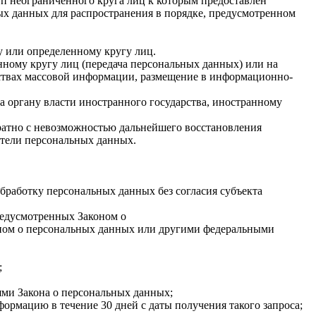
п неограниченного круга лиц к которым предоставлен
ых данных для распространения в порядке, предусмотренном
у или определенному кругу лиц.
ному кругу лиц (передача персональных данных) или на
дствах массовой информации, размещение в информационно-
а органу власти иностранного государства, иностранному
ратно с невозможностью дальнейшего восстановления
тели персональных данных.
бработку персональных данных без согласия субъекта
редусмотренных Законом о
оном о персональных данных или другими федеральными
;
ями Закона о персональных данных;
ормацию в течение 30 дней с даты получения такого запроса;