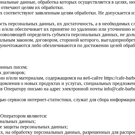
ональные данные, обработка которых осуществляется в целях, н
 отвечают целям их обработки.
х соответствуют заявленным целям обработки. Не допускается 
сть персональных данных, их достаточность, а в необходимых с
 и/или обеспечивает их принятие по удалению или уточнению 
позволяющей определить субъекта персональных данных, не доль
альным законом, договором, стороной которого, выгодоприобрет
ничтожаются либо обезличиваются по достижении целей обрабо
онных писем;
х договоров;
и/или материалам, содержащимся на веб-сайте https://cafe-barbo
едомления о новых продуктах и услугах, специальных предложен
 Оператору письмо на адрес электронной почты info@cafe-barbo
ью сервисов интернет-статистики, служат для сбора информации
 Оператором являются:
ональных данных;
ре защиты персональных данных;
ых, на обработку персональных данных, разрешенных для распро