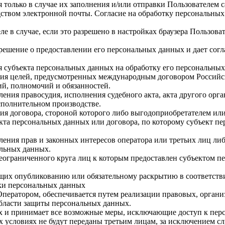
я только в случае их заполнения и/или отправки Пользователем
редством электронной почты. Согласие на обработку персональных
ле в случае, если это разрешено в настройках браузера Пользов
ешение о предоставлении его персональных данных и дает соглас
ия субъекта персональных данных на обработку его персональны
ния целей, предусмотренных международным договором Российс
й, полномочий и обязанностей.
ления правосудия, исполнения судебного акта, акта другого ор
сполнительном производстве.
ия договора, стороной которого либо выгодоприобретателем или
екта персональных данных или договора, по которому субъект п
ления прав и законных интересов оператора или третьих лиц ли
альных данных.
еограниченного круга лиц к которым предоставлен субъектом пе
ащих опубликованию или обязательному раскрытию в соответств
тки персональных данных
Оператором, обеспечивается путем реализации правовых, орган
области защиты персональных данных.
ных и принимает все возможные меры, исключающие доступ к п
х условиях не будут переданы третьим лицам, за исключением с